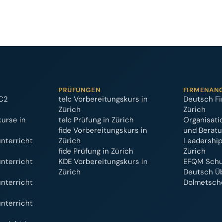
PRÜFUNGEN
FIRMENAN
C2
telc Vorbereitungskurs in
Deutsch Fi
Zürich
Zürich
kurse in
telc Prüfung in Zürich
Organisati
fide Vorbereitungskurs in
und Berat
nterricht
Zürich
Leadership
fide Prüfung in Zürich
Zürich
nterricht
KDE Vorbereitungskurs in
EFQM Schul
Zürich
Deutsch Ü
nterricht
Dolmetsche
nterricht