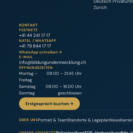
Deutsch Privatunte
Zürich
KONTAKT
FESTNETZ
+41 44 241 17 17
NATEL / WHATSAPP
+41 79 844 17 17
WhatsApp schreiben →
E-MAIL
info@bildungundentwicklung.ch
ÖFFNUNGSZEITEN
Montag –
08:00 – 21:45 Uhr
Freitag
Samstag
08:00 – 16:00 Uhr
Sonntag
geschlossen
Erstgespräch buchen →
Portrait & Team
Standorte & Lageplan
News
Karrie
ÜBER UNS
Polizeiprüfung
KDE-Vorbereitung
fide-
UNSERE ANGEBOTE