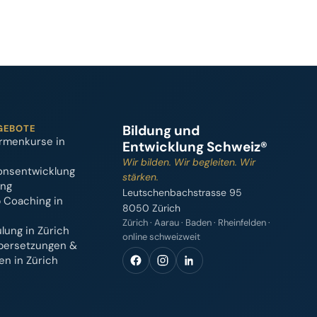
Bildung und
GEBOTE
rmenkurse in
Entwicklung Schweiz®
Wir bilden. Wir begleiten. Wir
onsentwicklung
stärken.
ung
Leutschenbachstrasse 95
 Coaching in
8050 Zürich
Zürich · Aarau · Baden · Rheinfelden ·
ung in Zürich
online schweizweit
bersetzungen &
n in Zürich