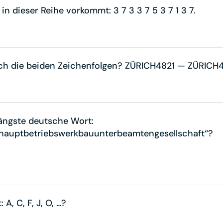
“ in dieser Reihe vorkommt: 3 7 3 3 7 5 3 7 1 3 7.
sich die beiden Zeichenfolgen? ZÜRICH4821 — ZÜRICH
längste deutsche Wort:
enhauptbetriebswerkbauunterbeamtengesellschaft“?
A, C, F, J, O, …?