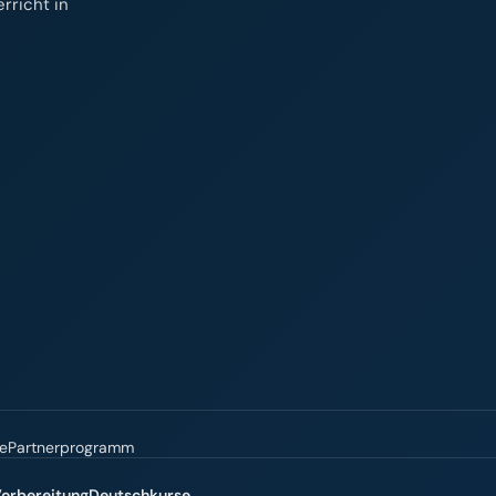
rricht in
re
Partnerprogramm
Vorbereitung
Deutschkurse