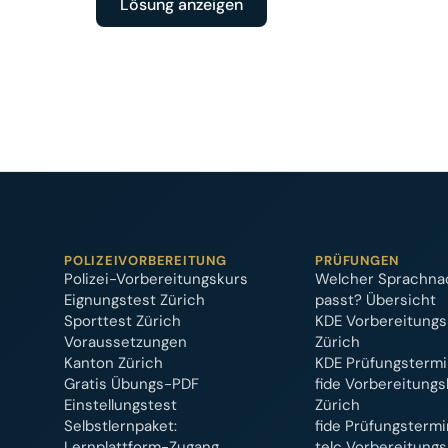
Lösung anzeigen
POLIZEIVORBEREITUNG
PRÜFUNGEN
Polizei-Vorbereitungskurs
Welcher Sprachna
Eignungstest Zürich
passt? Übersicht
Sporttest Zürich
KDE Vorbereitungs
Voraussetzungen
Zürich
Kanton Zürich
KDE Prüfungstermi
Gratis Übungs-PDF
fide Vorbereitungs
Einstellungstest
Zürich
Selbstlernpaket:
fide Prüfungstermi
Lernplattform-Zugang
telc Vorbereitungs