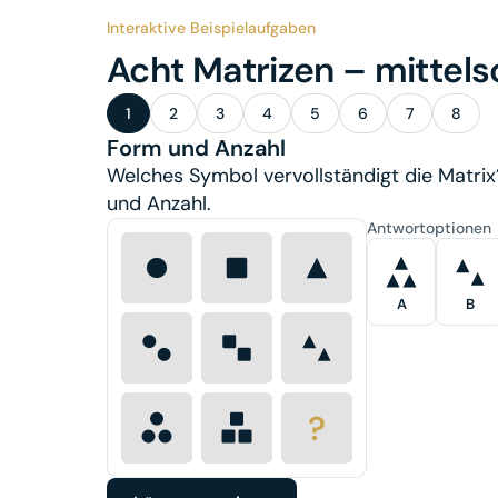
Interaktive Beispielaufgaben
Acht Matrizen – mittelsc
1
2
3
4
5
6
7
8
Form und Anzahl
Welches Symbol vervollständigt die Matrix
und Anzahl.
Antwortoptionen
A
B
?