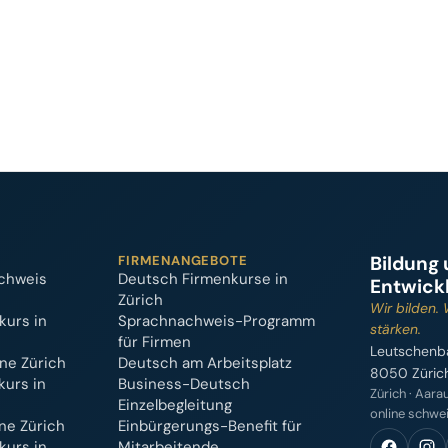
Bildung
FIRMENANGEBOTE
chweis
Deutsch Firmenkurse in
Entwick
Zürich
Wir bilden. 
kurs in
Sprachnachweis-Programm
stärken.
für Firmen
Leutschenb
ne Zürich
Deutsch am Arbeitsplatz
8050 Züric
kurs in
Business-Deutsch
Zürich · Aarau
Einzelbegleitung
online schwe
ne Zürich
Einbürgerungs-Benefit für
kurs in
Mitarbeitende