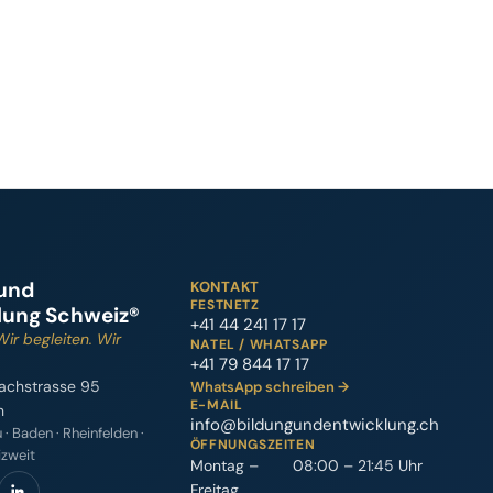
 und
KONTAKT
FESTNETZ
lung Schweiz®
+41 44 241 17 17
Wir begleiten. Wir
NATEL / WHATSAPP
+41 79 844 17 17
achstrasse 95
WhatsApp schreiben →
E-MAIL
h
info@bildungundentwicklung.ch
 · Baden · Rheinfelden ·
ÖFFNUNGSZEITEN
izweit
Montag –
08:00 – 21:45 Uhr
Freitag