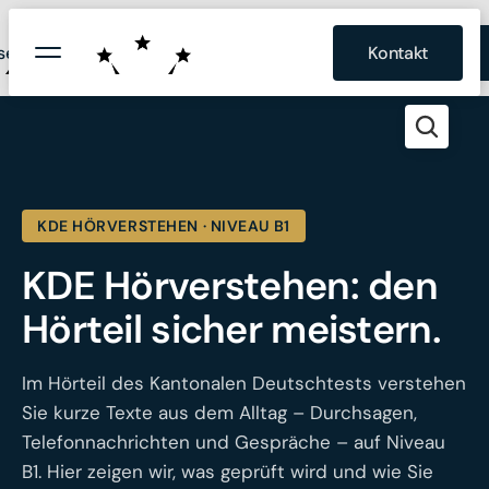
Bildung und
Prüfungen fide KDE telc
se
Polizeiprüfung
Kontakt
Firmenangebot
Entwicklung Schweiz ®
KDE HÖRVERSTEHEN
·
NIVEAU B1
KDE Hörverstehen: den
Hörteil sicher meistern.
Im Hörteil des Kantonalen Deutschtests verstehen
Sie kurze Texte aus dem Alltag – Durchsagen,
Telefonnachrichten und Gespräche – auf Niveau
B1. Hier zeigen wir, was geprüft wird und wie Sie