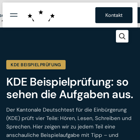
Bildung und
Prüfungen fide KDE telc
se
Polizeiprüfung
Kontakt
Firmenangebot
Entwicklung Schweiz ®
KDE BEISPIELPRÜFUNG
KDE Beispielprüfung: so
sehen die Aufgaben aus.
Der Kantonale Deutschtest für die Einbürgerung
(KDE) prüft vier Teile: Hören, Lesen, Schreiben und
Sprechen. Hier zeigen wir zu jedem Teil eine
anschauliche Beispielaufgabe mit Tipp – und