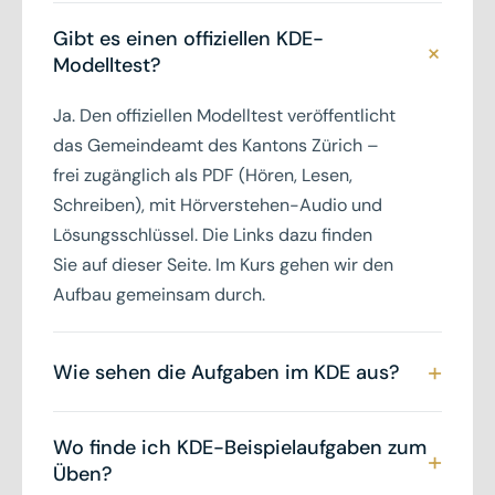
Gibt es einen offiziellen KDE-
+
Modelltest?
Ja. Den offiziellen Modelltest veröffentlicht
das Gemeindeamt des Kantons Zürich –
frei zugänglich als PDF (Hören, Lesen,
Schreiben), mit Hörverstehen-Audio und
Lösungsschlüssel. Die Links dazu finden
Sie auf dieser Seite. Im Kurs gehen wir den
Aufbau gemeinsam durch.
+
Wie sehen die Aufgaben im KDE aus?
Der KDE prüft vier Teile: Hören und
Wo finde ich KDE-Beispielaufgaben zum
+
Sprechen auf Niveau B1, Lesen und
Üben?
Schreiben auf Niveau A2. Die Aufgaben