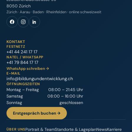
8050 Zürich
Zürich · Aarau · Baden · Rheinfelden · online schweizweit
KONTAKT
FESTNETZ
+41 44 241 17 17
NATEL / WHATSAPP
+41 79 844 17 17
WhatsApp schreiben →
E-MAIL
info@bildungundentwicklung.ch
ÖFFNUNGSZEITEN
Montag – Freitag
08:00 – 21:45 Uhr
Samstag
08:00 – 16:00 Uhr
Sonntag
geschlossen
Erstgespräch buchen →
Portrait & Team
Standorte & Lageplan
News
Karriere
ÜBER UNS