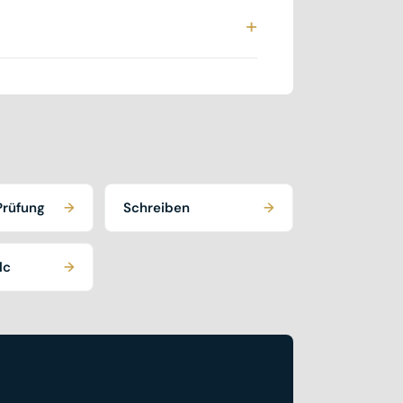
s fide-Tests, der rund 60 Minuten
+
 aus dem Zusammenhang zu
Prüfung
→
Schreiben
→
lc
→