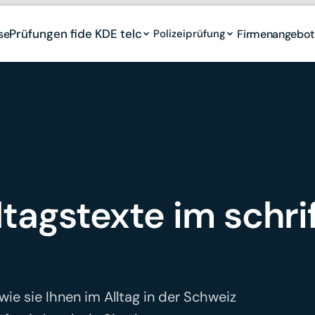
Prüfungen fide KDE telc
Prüfungen fide KDE telc
se
se
Polizeiprüfung
Polizeiprüfung
Firmenangebot
Firmenangebot
ltagstexte im schrif
, wie sie Ihnen im Alltag in der Schweiz