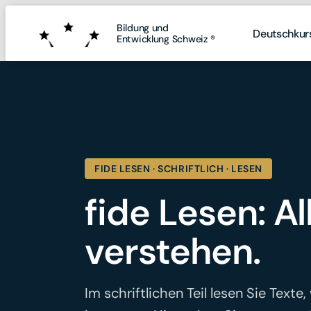
Bildung und
Bildung und
Deutschkur
Deutschkur
Entwicklung Schweiz ®
Entwicklung Schweiz ®
FIDE LESEN
·
SCHRIFTLICH · LESEN
fide Lesen: Al
verstehen.
Im schriftlichen Teil lesen Sie Texte