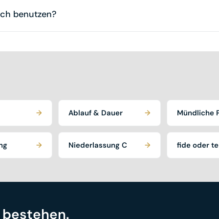
usammen mit dem Schreiben bildet es den schriftlichen Teil de
uch benutzen?
tel erlaubt. Deshalb üben wir im Kurs, den Sinn eines Textes
→
Ablauf & Dauer
→
Mündliche 
ng
→
Niederlassung C
→
fide oder te
r bestehen.