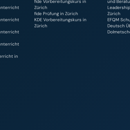
fide Vorbereitungskurs in
und Berat
nterricht
Zürich
Leadership
fide Prüfung in Zürich
Zürich
nterricht
KDE Vorbereitungskurs in
EFQM Schul
Zürich
Deutsch Ü
nterricht
Dolmetsche
nterricht
rricht in