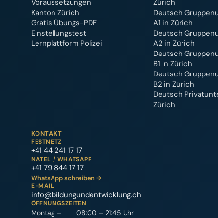
Voraussetzungen
Zürich
Kanton Zürich
Deutsch Gruppenu
Gratis Übungs-PDF
A1 in Zürich
Einstellungstest
Deutsch Gruppenu
Lernplattform Polizei
A2 in Zürich
Deutsch Gruppenu
B1 in Zürich
Deutsch Gruppenu
B2 in Zürich
Deutsch Privatunte
Zürich
KONTAKT
FESTNETZ
+41 44 241 17 17
NATEL / WHATSAPP
+41 79 844 17 17
WhatsApp schreiben →
E-MAIL
info@bildungundentwicklung.ch
ÖFFNUNGSZEITEN
Montag –
08:00 – 21:45 Uhr