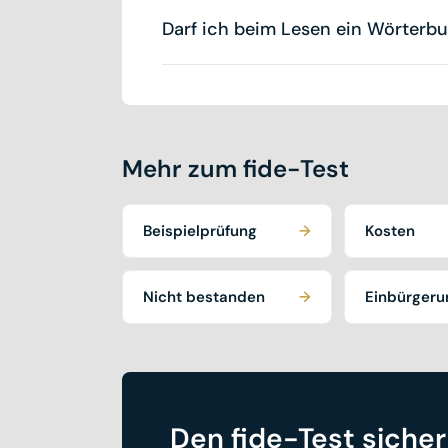
Lesen gehört zum schriftlichen Teil. Z
Darf ich beim Lesen ein Wörterb
dauert.
Nein, im fide-Test sind keine Hilfsmit
erschliessen.
Mehr zum fide-Test
Beispielprüfung
→
Kosten
Nicht bestanden
→
Einbürgeru
Den fide-Test siche