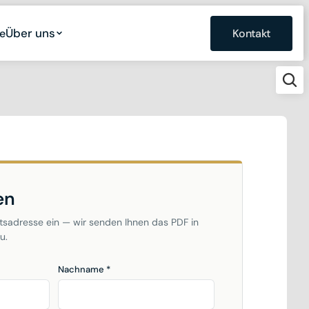
Über uns
Über uns
e
e
Kontakt
Kontakt
en
tsadresse ein — wir senden Ihnen das PDF in
u.
Nachname *