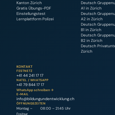
Kanton Zürich
Deutsch Gruppenu
Gratis Übungs-PDF
A1 in Zürich
Einstellungstest
Deutsch Gruppenu
Lernplattform Polizei
A2 in Zürich
Deutsch Gruppenu
B1 in Zürich
Deutsch Gruppenu
B2 in Zürich
Deutsch Privatunte
Zürich
KONTAKT
FESTNETZ
+41 44 241 17 17
NATEL / WHATSAPP
+41 79 844 17 17
WhatsApp schreiben →
E-MAIL
info@bildungundentwicklung.ch
ÖFFNUNGSZEITEN
Montag –
08:00 – 21:45 Uhr
Freitag