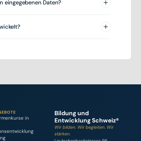
en eingegebenen Daten?
wickelt?
Bildung und
GEBOTE
rmenkurse in
Entwicklung Schweiz®
Wir bilden. Wir begleiten. Wir
onsentwicklung
stärken.
ung
Leutschenbachstrasse 95