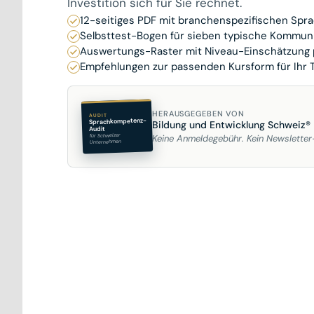
Investition sich für Sie rechnet.
12-seitiges PDF mit branchenspezifischen Spr
Selbsttest-Bogen für sieben typische Kommuni
Auswertungs-Raster mit Niveau-Einschätzung p
Empfehlungen zur passenden Kursform für Ihr
HERAUSGEGEBEN VON
AUDIT
Sprachkompetenz-
Bildung und Entwicklung Schweiz®
Audit
für Schweizer
Keine Anmeldegebühr. Kein Newslette
Unternehmen