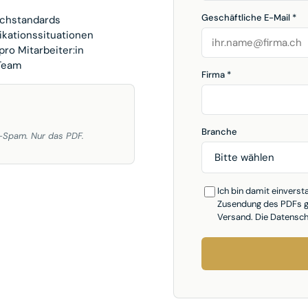
Geschäftliche E-Mail *
achstandards
kationssituationen
ro Mitarbeiter:in
 Team
Firma *
Branche
r-Spam. Nur das PDF.
Ich bin damit einvers
Zusendung des PDFs ge
Versand. Die Datensch