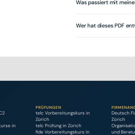
Was passiert mit mein
Wer hat dieses PDF ent
PRÜFUNGEN
FIRMENAN
C2
telc Vorbereitungskurs in
Deutsch Fi
Zürich
Zürich
kurse in
telc Prüfung in Zürich
Organisati
fide Vorbereitungskurs in
und Berat