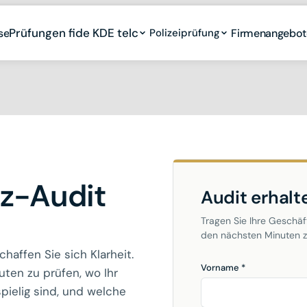
Prüfungen fide KDE telc
Prüfungen fide KDE telc
se
se
Polizeiprüfung
Polizeiprüfung
Firmenangebot
Firmenangebot
z-Audit
Audit erhalt
Tragen Sie Ihre Geschäf
den nächsten Minuten z
haffen Sie sich Klarheit.
Vorname *
uten zu prüfen, wo Ihr
pielig sind, und welche