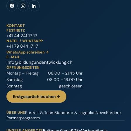
KONTAKT
FESTNETZ
+41 44 241 17 17
NATEL / WHATSAPP
+41 79 844 17 17
WhatsApp schreiben →
E-MAIL
info@bildungundentwicklung.ch
ÖFFNUNGSZEITEN
Montag – Freitag
08:00 – 21:45 Uhr
Samstag
08:00 – 16:00 Uhr
Sonntag
geschlossen
Erstgespräch buchen →
Portrait & Team
Standorte & Lageplan
News
Karriere
ÜBER UNS
Partnerprogramm
Polizeiprüfung
KDE-Vorbereitung
UNSERE ANGEBOTE