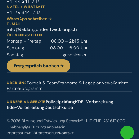
+41 44 241 17 17
NATEL / WHATSAPP
+41 79 844 17 17
WhatsApp schreiben →
E-MAIL
info@bildungundentwicklung.ch
ÖFFNUNGSZEITEN
Montag – Freitag
08:00 – 21:45 Uhr
Samstag
08:00 – 16:00 Uhr
Sonntag
geschlossen
Erstgespräch buchen →
Portrait & Team
Standorte & Lageplan
News
Karriere
ÜBER UNS
Partnerprogramm
Polizeiprüfung
KDE-Vorbereitung
UNSERE ANGEBOTE
fide-Vorbereitung
Deutschkurse
©
2026
Bildung und Entwicklung Schweiz®
· UID
CHE-231.610.000
·
Unabhängige Bildungsanbieterin
Impressum
AGB
Datenschutz
Kontakt